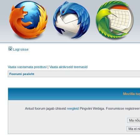
Logi sisse
Vaata vastamata postitusi
|
Vaata aktiivseid teemasid
Foorumi pealeht
Mozilla tu
Antud foorum jagab ühiseid
reegleid
Pingviini Webiga. Foorumisse registree