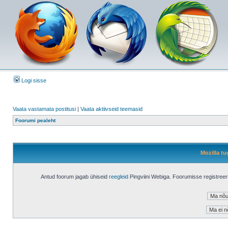
Logi sisse
Vaata vastamata postitusi
|
Vaata aktiivseid teemasid
Foorumi pealeht
Mozilla tu
Antud foorum jagab ühiseid
reegleid
Pingviini Webiga. Foorumisse registree