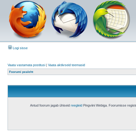
Logi sisse
Vaata vastamata postitusi
|
Vaata aktiivseid teemasid
Foorumi pealeht
Antud foorum jagab ühiseid
reegleid
Pingviini Webiga. Foorumisse regis