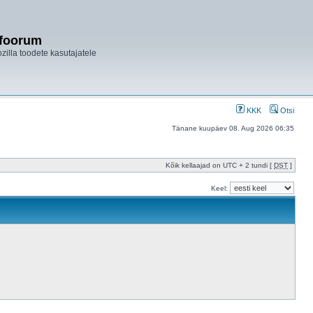
ifoorum
ozilla toodete kasutajatele
KKK
Otsi
Tänane kuupäev 08. Aug 2026 06:35
Kõik kellaajad on UTC + 2 tundi [
DST
]
Keel: