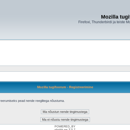
Mozilla tug
Firefoxi, Thunderbirdi ja teiste M
Mozilla tugifoorum - Registreerimine
treerumiseks pead nende reeglitega nõustuma.
POWERED_BY
phpbb.ee 3.0.7