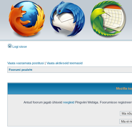
Logi sisse
Vaata vastamata postitusi
|
Vaata aktiivseid teemasid
Foorumi pealeht
Mozilla tu
Antud foorum jagab ühiseid
reegleid
Pingviini Webiga. Foorumisse registree