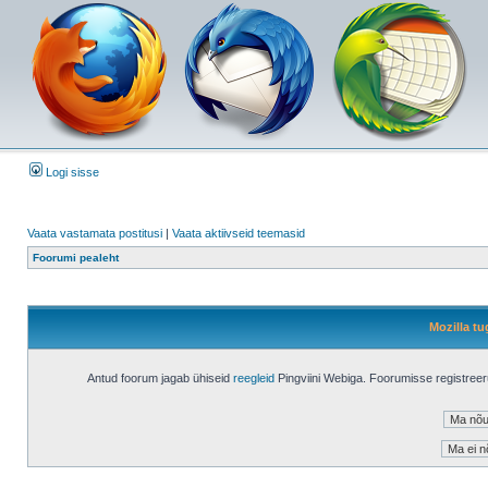
Logi sisse
Vaata vastamata postitusi
|
Vaata aktiivseid teemasid
Foorumi pealeht
Mozilla tu
Antud foorum jagab ühiseid
reegleid
Pingviini Webiga. Foorumisse registree