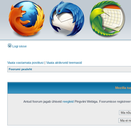
Logi sisse
Vaata vastamata postitusi
|
Vaata aktiivseid teemasid
Foorumi pealeht
Mozilla tu
Antud foorum jagab ühiseid
reegleid
Pingviini Webiga. Foorumisse registree