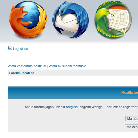
Logi sisse
Vaata vastamata postitusi
|
Vaata aktiivseid teemasid
Foorumi pealeht
Mozilla tu
Antud foorum jagab ühiseid
reegleid
Pingviini Webiga. Foorumisse registree