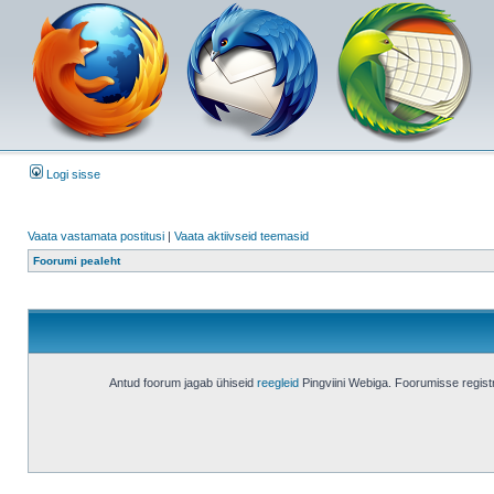
Logi sisse
Vaata vastamata postitusi
|
Vaata aktiivseid teemasid
Foorumi pealeht
Antud foorum jagab ühiseid
reegleid
Pingviini Webiga. Foorumisse regis