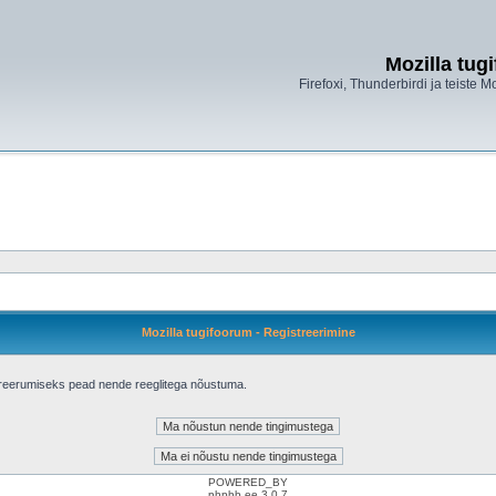
Mozilla tug
Firefoxi, Thunderbirdi ja teiste M
Mozilla tugifoorum - Registreerimine
treerumiseks pead nende reeglitega nõustuma.
POWERED_BY
phpbb.ee 3.0.7