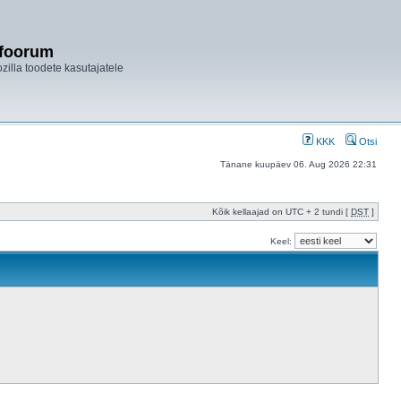
ifoorum
ozilla toodete kasutajatele
KKK
Otsi
Tänane kuupäev 06. Aug 2026 22:31
Kõik kellaajad on UTC + 2 tundi [
DST
]
Keel: