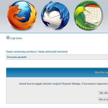
Logi sisse
Vaata vastamata postitusi
|
Vaata aktiivseid teemasid
Foorumi pealeht
Mozilla tu
Antud foorum jagab ühiseid
reegleid
Pingviini Webiga. Foorumisse registree