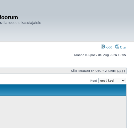
ifoorum
ozilla toodete kasutajatele
KKK
Otsi
Tänane kuupäev 06. Aug 2026 10:05
Kõik kellaajad on UTC + 2 tundi [
DST
]
Keel: