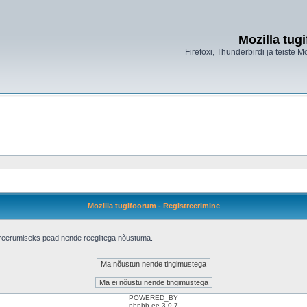
Mozilla tug
Firefoxi, Thunderbirdi ja teiste M
Mozilla tugifoorum - Registreerimine
treerumiseks pead nende reeglitega nõustuma.
POWERED_BY
phpbb.ee 3.0.7