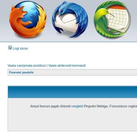
Logi sisse
Vaata vastamata postitusi
|
Vaata aktiivseid teemasid
Foorumi pealeht
Antud foorum jagab ühiseid
reegleid
Pingviini Webiga. Foorumisse regis