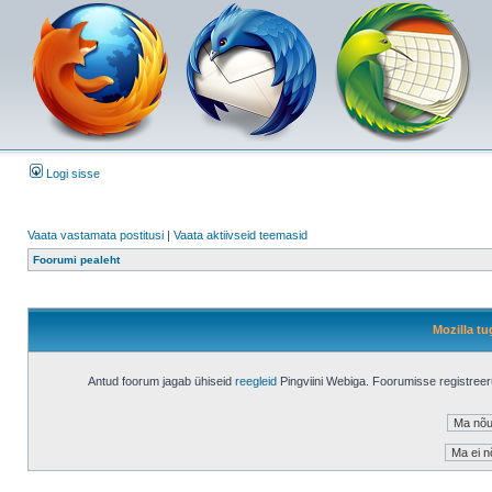
Logi sisse
Vaata vastamata postitusi
|
Vaata aktiivseid teemasid
Foorumi pealeht
Mozilla tu
Antud foorum jagab ühiseid
reegleid
Pingviini Webiga. Foorumisse registree