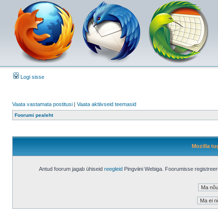
Logi sisse
Vaata vastamata postitusi
|
Vaata aktiivseid teemasid
Foorumi pealeht
Mozilla tu
Antud foorum jagab ühiseid
reegleid
Pingviini Webiga. Foorumisse registree