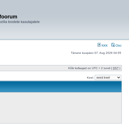
ifoorum
ozilla toodete kasutajatele
KKK
Otsi
Tänane kuupäev 07. Aug 2026 04:55
Kõik kellaajad on UTC + 2 tundi [
DST
]
Keel: