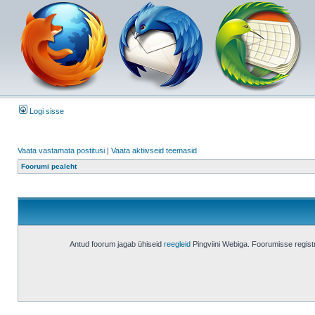
Logi sisse
Vaata vastamata postitusi
|
Vaata aktiivseid teemasid
Foorumi pealeht
Antud foorum jagab ühiseid
reegleid
Pingviini Webiga. Foorumisse regis