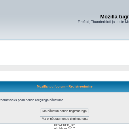
Mozilla tug
Firefoxi, Thunderbirdi ja teiste M
Mozilla tugifoorum - Registreerimine
treerumiseks pead nende reeglitega nõustuma.
POWERED_BY
phpbb.ee 3.0.7