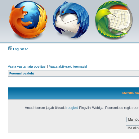
Logi sisse
Vaata vastamata postitusi
|
Vaata aktiivseid teemasid
Foorumi pealeht
Mozilla tu
Antud foorum jagab ühiseid
reegleid
Pingviini Webiga. Foorumisse registree