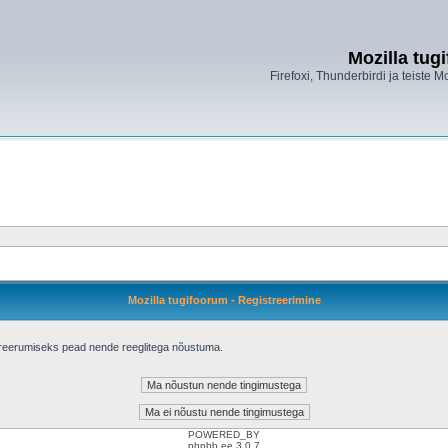
Mozilla tug
Firefoxi, Thunderbirdi ja teiste M
Mozilla tugifoorum - Registreerimine
treerumiseks pead nende reeglitega nõustuma.
POWERED_BY
phpbb.ee 3.0.7