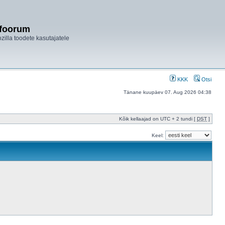
ifoorum
ozilla toodete kasutajatele
KKK
Otsi
Tänane kuupäev 07. Aug 2026 04:38
Kõik kellaajad on UTC + 2 tundi [
DST
]
Keel: