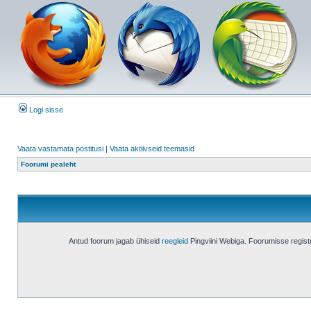
Logi sisse
Vaata vastamata postitusi
|
Vaata aktiivseid teemasid
Foorumi pealeht
Antud foorum jagab ühiseid
reegleid
Pingviini Webiga. Foorumisse regis