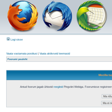
Logi sisse
Vaata vastamata postitusi
|
Vaata aktiivseid teemasid
Foorumi pealeht
Mozilla tu
Antud foorum jagab ühiseid
reegleid
Pingviini Webiga. Foorumisse registree