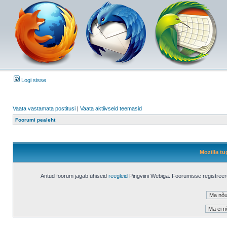
Logi sisse
Vaata vastamata postitusi
|
Vaata aktiivseid teemasid
Foorumi pealeht
Mozilla tu
Antud foorum jagab ühiseid
reegleid
Pingviini Webiga. Foorumisse registree