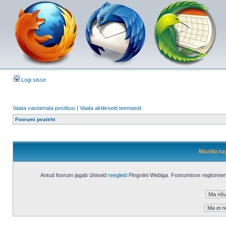
Logi sisse
Vaata vastamata postitusi
|
Vaata aktiivseid teemasid
Foorumi pealeht
Mozilla tu
Antud foorum jagab ühiseid
reegleid
Pingviini Webiga. Foorumisse registree