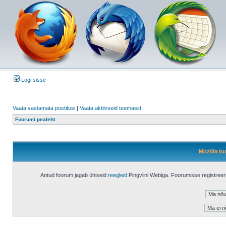
Logi sisse
Vaata vastamata postitusi
|
Vaata aktiivseid teemasid
Foorumi pealeht
Mozilla tu
Antud foorum jagab ühiseid
reegleid
Pingviini Webiga. Foorumisse registree