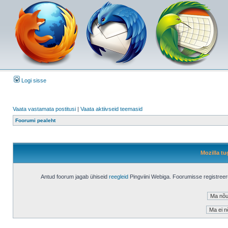
Logi sisse
Vaata vastamata postitusi
|
Vaata aktiivseid teemasid
Foorumi pealeht
Mozilla tu
Antud foorum jagab ühiseid
reegleid
Pingviini Webiga. Foorumisse registree