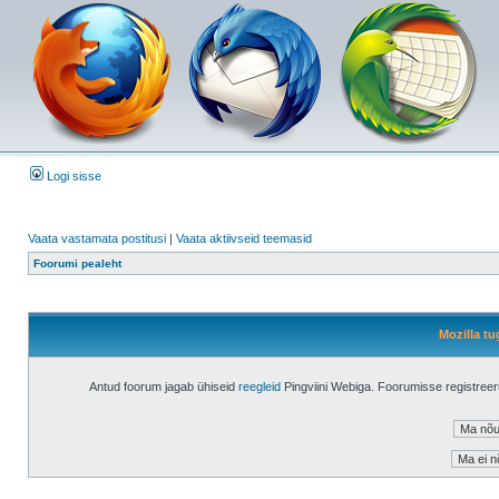
Logi sisse
Vaata vastamata postitusi
|
Vaata aktiivseid teemasid
Foorumi pealeht
Mozilla tu
Antud foorum jagab ühiseid
reegleid
Pingviini Webiga. Foorumisse registree