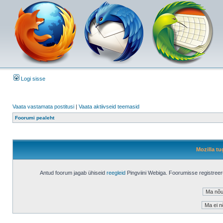
Logi sisse
Vaata vastamata postitusi
|
Vaata aktiivseid teemasid
Foorumi pealeht
Mozilla tu
Antud foorum jagab ühiseid
reegleid
Pingviini Webiga. Foorumisse registree