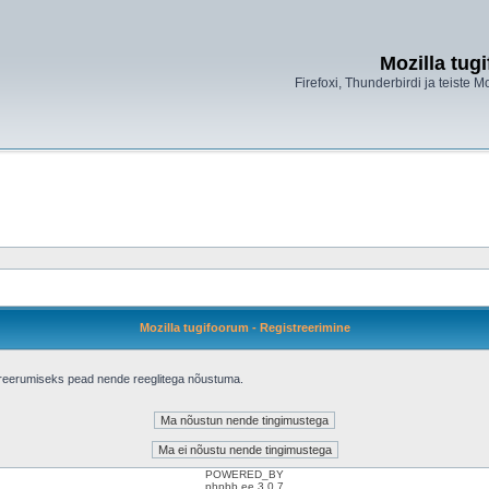
Mozilla tug
Firefoxi, Thunderbirdi ja teiste M
Mozilla tugifoorum - Registreerimine
treerumiseks pead nende reeglitega nõustuma.
POWERED_BY
phpbb.ee 3.0.7