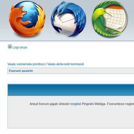
Logi sisse
Vaata vastamata postitusi
|
Vaata aktiivseid teemasid
Foorumi pealeht
Antud foorum jagab ühiseid
reegleid
Pingviini Webiga. Foorumisse regis