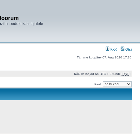
ifoorum
ozilla toodete kasutajatele
KKK
Otsi
Tänane kuupäev 07. Aug 2026 17:35
Kõik kellaajad on UTC + 2 tundi [
DST
]
Keel: