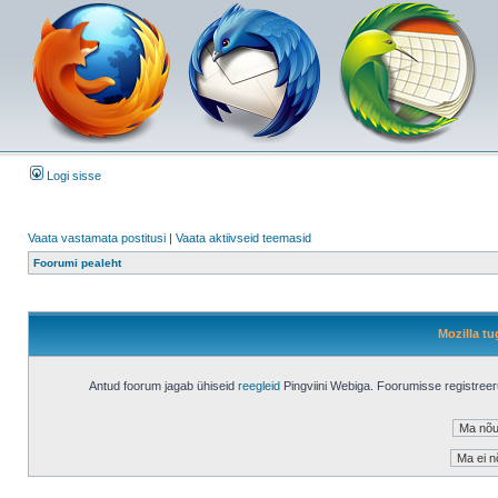
Logi sisse
Vaata vastamata postitusi
|
Vaata aktiivseid teemasid
Foorumi pealeht
Mozilla tu
Antud foorum jagab ühiseid
reegleid
Pingviini Webiga. Foorumisse registree