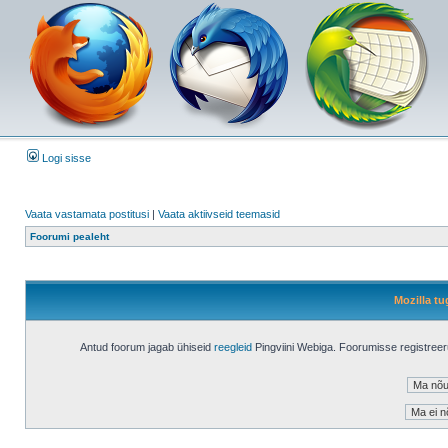
Logi sisse
Vaata vastamata postitusi
|
Vaata aktiivseid teemasid
Foorumi pealeht
Mozilla tu
Antud foorum jagab ühiseid
reegleid
Pingviini Webiga. Foorumisse registree