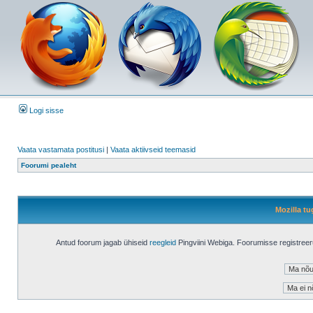
Logi sisse
Vaata vastamata postitusi
|
Vaata aktiivseid teemasid
Foorumi pealeht
Mozilla tu
Antud foorum jagab ühiseid
reegleid
Pingviini Webiga. Foorumisse registree