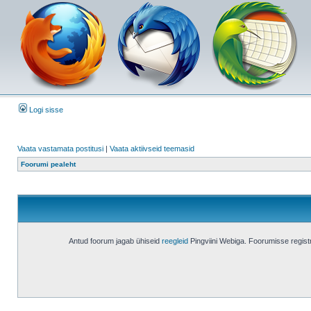
Logi sisse
Vaata vastamata postitusi
|
Vaata aktiivseid teemasid
Foorumi pealeht
Antud foorum jagab ühiseid
reegleid
Pingviini Webiga. Foorumisse regis