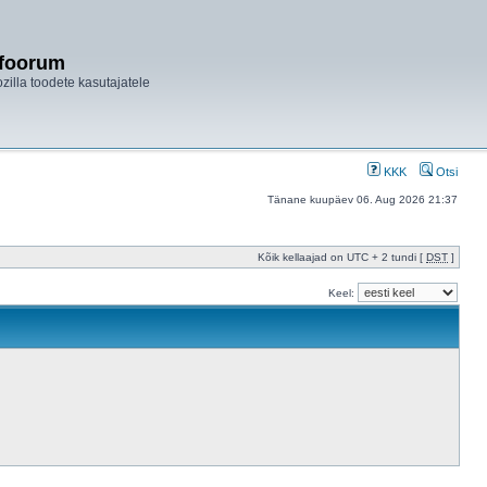
ifoorum
ozilla toodete kasutajatele
KKK
Otsi
Tänane kuupäev 06. Aug 2026 21:37
Kõik kellaajad on UTC + 2 tundi [
DST
]
Keel: