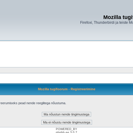
Mozilla tug
Firefoxi, Thunderbirdi ja teiste M
Mozilla tugifoorum - Registreerimine
treerumiseks pead nende reeglitega nõustuma.
POWERED_BY
phpbb.ee 3.0.7