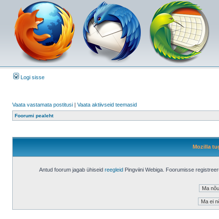
Logi sisse
Vaata vastamata postitusi
|
Vaata aktiivseid teemasid
Foorumi pealeht
Mozilla tu
Antud foorum jagab ühiseid
reegleid
Pingviini Webiga. Foorumisse registree