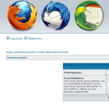
Logi sisse
Registreeru
Vaata vastamata postitusi
|
Vaata aktiivseid teemasid
Foorumi pealeht
Kasutajanimi:
E-postiaadress:
See peab olema sama aadress, mis
on su profiiliski määratud. Kui sa
pole seda muutnud läbi profiili, on
see aadress, millega sa oma
kasutaja registreerisid.