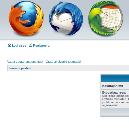
Logi sisse
Registreeru
Vaata vastamata postitusi
|
Vaata aktiivseid teemasid
Foorumi pealeht
Kasutajanimi:
E-postiaadress:
See peab olema sam
profiiliski määratud
profiili, on see aad
registreerisid.