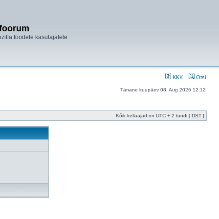
ifoorum
ozilla toodete kasutajatele
KKK
Otsi
Tänane kuupäev 08. Aug 2026 12:12
Kõik kellaajad on UTC + 2 tundi [
DST
]