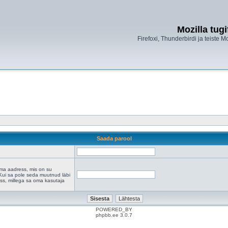
Mozilla tug
Firefoxi, Thunderbirdi ja teiste M
Saada parool
a aadress, mis on su
. Kui sa pole seda muutnud läbi
ress, millega sa oma kasutaja
POWERED_BY
phpbb.ee 3.0.7