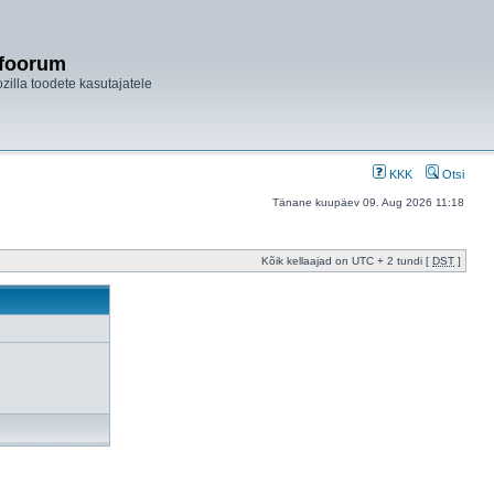
ifoorum
ozilla toodete kasutajatele
KKK
Otsi
Tänane kuupäev 09. Aug 2026 11:18
Kõik kellaajad on UTC + 2 tundi [
DST
]