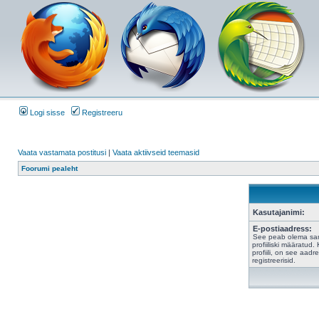
Logi sisse
Registreeru
Vaata vastamata postitusi
|
Vaata aktiivseid teemasid
Foorumi pealeht
Kasutajanimi:
E-postiaadress:
See peab olema sam
profiiliski määratud
profiili, on see aad
registreerisid.