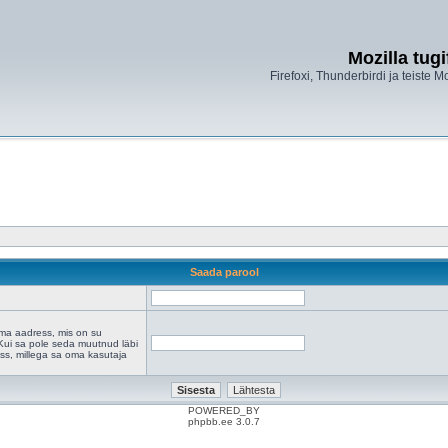
Mozilla tug
Firefoxi, Thunderbirdi ja teiste M
Saada parool
a aadress, mis on su
. Kui sa pole seda muutnud läbi
ress, millega sa oma kasutaja
POWERED_BY
phpbb.ee 3.0.7