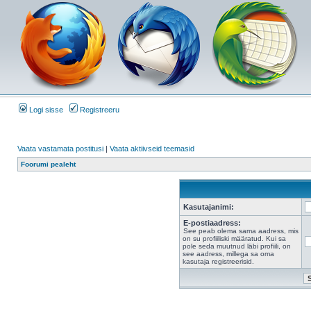
Logi sisse
Registreeru
Vaata vastamata postitusi
|
Vaata aktiivseid teemasid
Foorumi pealeht
Kasutajanimi:
E-postiaadress:
See peab olema sama aadress, mis
on su profiiliski määratud. Kui sa
pole seda muutnud läbi profiili, on
see aadress, millega sa oma
kasutaja registreerisid.