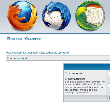
Logi sisse
Registreeru
Vaata vastamata postitusi
|
Vaata aktiivseid teemasid
Foorumi pealeht
Kasutajanimi:
E-postiaadress:
See peab olema sama aadress, mis
on su profiiliski määratud. Kui sa
pole seda muutnud läbi profiili, on
see aadress, millega sa oma
kasutaja registreerisid.