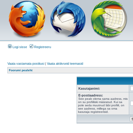
Logi sisse
Registreeru
Vaata vastamata postitusi
|
Vaata aktiivseid teemasid
Foorumi pealeht
Kasutajanimi:
E-postiaadress:
See peab olema sama aadress, mis
on su profiiliski määratud. Kui sa
pole seda muutnud läbi profiili, on
see aadress, millega sa oma
kasutaja registreerisid.