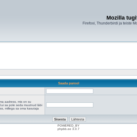
Mozilla tug
Firefoxi, Thunderbirdi ja teiste M
Saada parool
a aadress, mis on su
. Kui sa pole seda muutnud läbi
ress, millega sa oma kasutaja
POWERED_BY
phpbb.ee 3.0.7