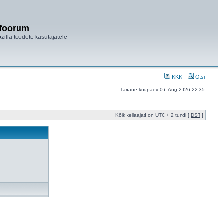
ifoorum
ozilla toodete kasutajatele
KKK
Otsi
Tänane kuupäev 06. Aug 2026 22:35
Kõik kellaajad on UTC + 2 tundi [
DST
]