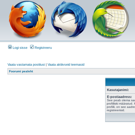
Logi sisse
Registreeru
Vaata vastamata postitusi
|
Vaata aktiivseid teemasid
Foorumi pealeht
Kasutajanimi:
E-postiaadress:
See peab olema sam
profiiliski määratud
profiili, on see aad
registreerisid.