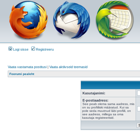
Logi sisse
Registreeru
Vaata vastamata postitusi
|
Vaata aktiivseid teemasid
Foorumi pealeht
Kasutajanimi:
E-postiaadress:
See peab olema sama aadress, mis
on su profiiliski määratud. Kui sa
pole seda muutnud läbi profiili, on
see aadress, millega sa oma
kasutaja registreerisid.