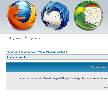
Logi sisse
Registreeru
Vaata vastamata postitusi
|
Vaata aktiivseid teemasid
Foorumi pealeht
Mozilla tugi
Antud foorum jagab ühiseid
reegleid
Pingviini Webiga. Foorumisse registree
Taga