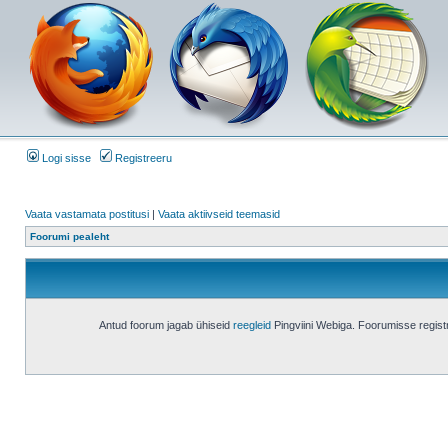
Logi sisse
Registreeru
Vaata vastamata postitusi
|
Vaata aktiivseid teemasid
Foorumi pealeht
Antud foorum jagab ühiseid
reegleid
Pingviini Webiga. Foorumisse regis