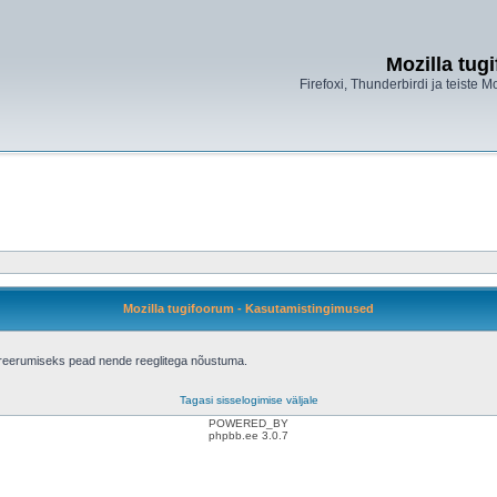
Mozilla tug
Firefoxi, Thunderbirdi ja teiste M
Mozilla tugifoorum - Kasutamistingimused
treerumiseks pead nende reeglitega nõustuma.
Tagasi sisselogimise väljale
POWERED_BY
phpbb.ee 3.0.7