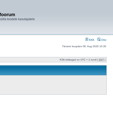
ifoorum
ozilla toodete kasutajatele
KKK
Otsi
Tänane kuupäev 08. Aug 2026 10:30
Kõik kellaajad on UTC + 2 tundi [
DST
]