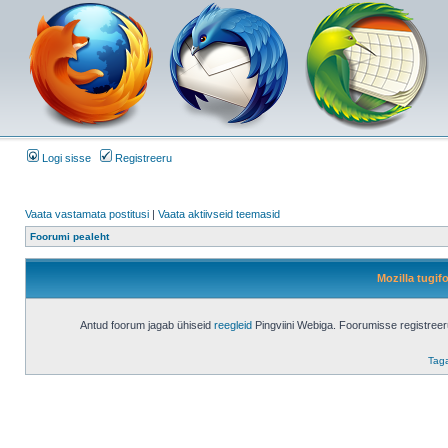
Logi sisse
Registreeru
Vaata vastamata postitusi
|
Vaata aktiivseid teemasid
Foorumi pealeht
Mozilla tugi
Antud foorum jagab ühiseid
reegleid
Pingviini Webiga. Foorumisse registree
Taga