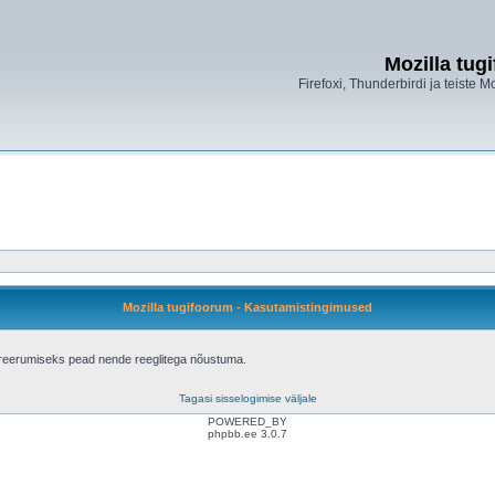
Mozilla tug
Firefoxi, Thunderbirdi ja teiste M
Mozilla tugifoorum - Kasutamistingimused
treerumiseks pead nende reeglitega nõustuma.
Tagasi sisselogimise väljale
POWERED_BY
phpbb.ee 3.0.7