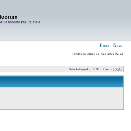
ifoorum
ozilla toodete kasutajatele
KKK
Otsi
Tänane kuupäev 06. Aug 2026 02:22
Kõik kellaajad on UTC + 2 tundi [
DST
]