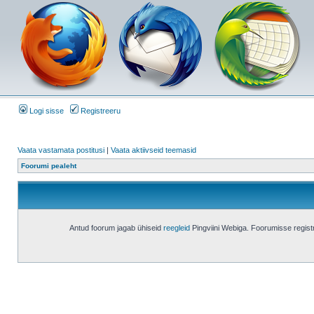
Logi sisse
Registreeru
Vaata vastamata postitusi
|
Vaata aktiivseid teemasid
Foorumi pealeht
Antud foorum jagab ühiseid
reegleid
Pingviini Webiga. Foorumisse regis