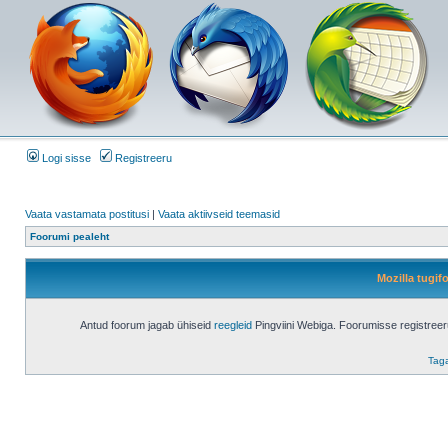
Logi sisse
Registreeru
Vaata vastamata postitusi
|
Vaata aktiivseid teemasid
Foorumi pealeht
Mozilla tugi
Antud foorum jagab ühiseid
reegleid
Pingviini Webiga. Foorumisse registree
Taga