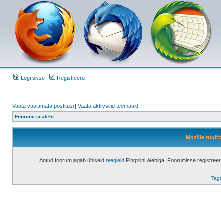
Logi sisse
Registreeru
Vaata vastamata postitusi
|
Vaata aktiivseid teemasid
Foorumi pealeht
Mozilla tugi
Antud foorum jagab ühiseid
reegleid
Pingviini Webiga. Foorumisse registree
Taga