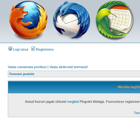
Logi sisse
Registreeru
Vaata vastamata postitusi
|
Vaata aktiivseid teemasid
Foorumi pealeht
Mozilla tugi
Antud foorum jagab ühiseid
reegleid
Pingviini Webiga. Foorumisse registree
Taga