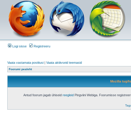
Logi sisse
Registreeru
Vaata vastamata postitusi
|
Vaata aktiivseid teemasid
Foorumi pealeht
Mozilla tugi
Antud foorum jagab ühiseid
reegleid
Pingviini Webiga. Foorumisse registree
Taga