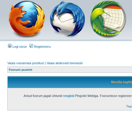
Logi sisse
Registreeru
Vaata vastamata postitusi
|
Vaata aktiivseid teemasid
Foorumi pealeht
Mozilla tugi
Antud foorum jagab ühiseid
reegleid
Pingviini Webiga. Foorumisse registree
Taga