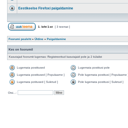
Eestikeelse Firefoxi paigaldamine
1
. leht
1
-st
[ 3 teemat ]
Foorumi pealeht
»
Üldine
»
Paigaldamine
Kes on foorumil
Kasutajad foorumit lugemas: Registreeritud kasutajaid pole ja 2 külalist
Lugemata postitused
Lugemata postitusi pole
Lugemata postitused [ Populaarne ]
Pole lugemata postitusi [ Populaarne 
Lugemata potitused [ Suletud ]
Pole lugemata postitusi [ Suletud ]
Otsi...: