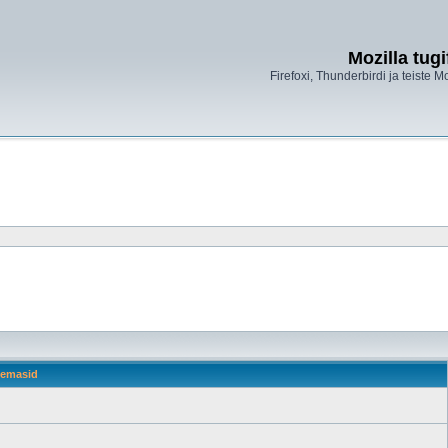
Mozilla tug
Firefoxi, Thunderbirdi ja teiste M
emasid