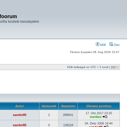
ifoorum
ozilla toodete kasutajatele
KKK
Otsi
Tänane kuupäev 08. Aug 2026 15:47
Kõik kellaajad on UTC + 2 tundi [
DST
]
Autor
Vastuseid
Vaatamisi
Viimane postitus
17. Okt 2017 23:20
sander85
2
288641
merikes
04. Dets 2006 19:44
sander85
0
138118