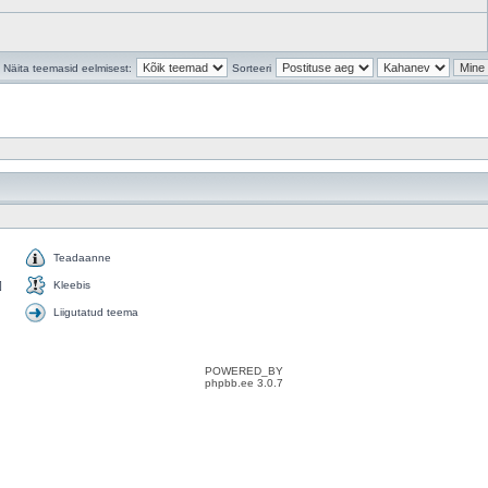
Näita teemasid eelmisest:
Sorteeri
Teadaanne
]
Kleebis
Liigutatud teema
POWERED_BY
phpbb.ee 3.0.7