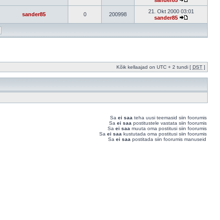
sander85
21. Okt 2000 03:01
sander85
0
200998
sander85
Kõik kellaajad on UTC + 2 tundi [
DST
]
Sa
ei saa
teha uusi teemasid siin foorumis
Sa
ei saa
postitustele vastata siin foorumis
Sa
ei saa
muuta oma postitusi siin foorumis
Sa
ei saa
kustutada oma postitusi siin foorumis
Sa
ei saa
postitada siin foorumis manuseid