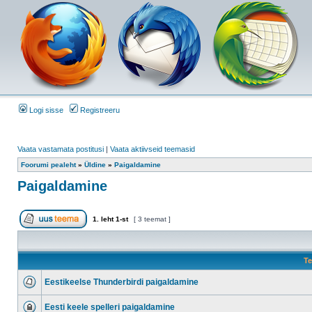
Logi sisse
Registreeru
Vaata vastamata postitusi
|
Vaata aktiivseid teemasid
Foorumi pealeht
»
Üldine
»
Paigaldamine
Paigaldamine
1
. leht
1
-st
[ 3 teemat ]
Te
Eestikeelse Thunderbirdi paigaldamine
Eesti keele spelleri paigaldamine