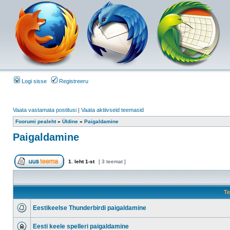
Logi sisse
Registreeru
Vaata vastamata postitusi
|
Vaata aktiivseid teemasid
Foorumi pealeht
»
Üldine
»
Paigaldamine
Paigaldamine
1
. leht
1
-st
[ 3 teemat ]
Te
Eestikeelse Thunderbirdi paigaldamine
Eesti keele spelleri paigaldamine