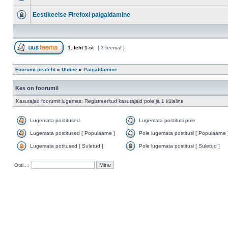
Eestikeelse Firefoxi paigaldamine
1
. leht
1
-st
[ 3 teemat ]
Foorumi pealeht
»
Üldine
»
Paigaldamine
Kes on foorumil
Kasutajad foorumit lugemas: Registreeritud kasutajaid pole ja 1 külaline
Lugemata postitused
Lugemata postitusi pole
Lugemata postitused [ Populaarne ]
Pole lugemata postitusi [ Populaarne 
Lugemata potitused [ Suletud ]
Pole lugemata postitusi [ Suletud ]
Otsi...: