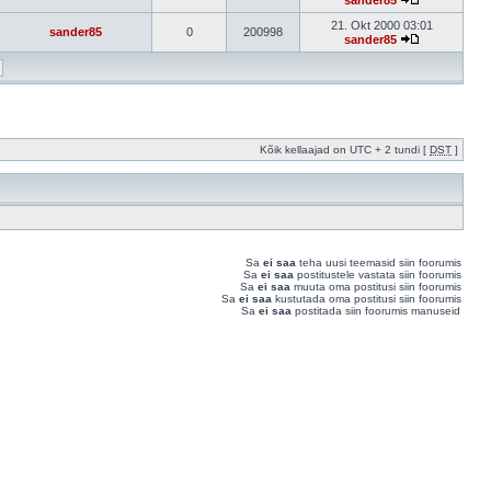
sander85
21. Okt 2000 03:01
sander85
0
200998
sander85
Kõik kellaajad on UTC + 2 tundi [
DST
]
Sa
ei saa
teha uusi teemasid siin foorumis
Sa
ei saa
postitustele vastata siin foorumis
Sa
ei saa
muuta oma postitusi siin foorumis
Sa
ei saa
kustutada oma postitusi siin foorumis
Sa
ei saa
postitada siin foorumis manuseid