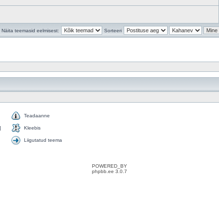
Näita teemasid eelmisest:
Sorteeri
Teadaanne
]
Kleebis
Liigutatud teema
POWERED_BY
phpbb.ee 3.0.7