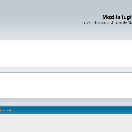
Mozilla tug
Firefoxi, Thunderbirdi ja teiste M
emasid