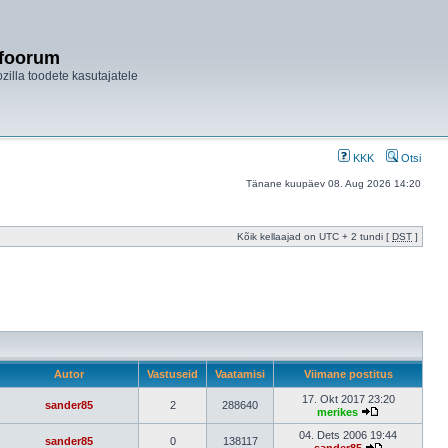
ifoorum
ozilla toodete kasutajatele
KKK
Otsi
Tänane kuupäev 08. Aug 2026 14:20
Kõik kellaajad on UTC + 2 tundi [
DST
]
Autor
Vastuseid
Vaatamisi
Viimane postitus
17. Okt 2017 23:20
sander85
2
288640
merikes
04. Dets 2006 19:44
sander85
0
138117