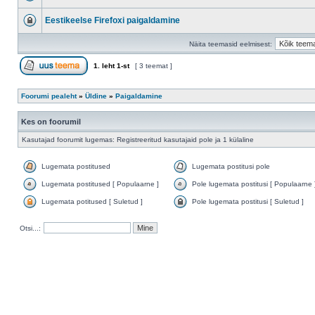
Eestikeelse Firefoxi paigaldamine
Näita teemasid eelmisest:
1
. leht
1
-st
[ 3 teemat ]
Foorumi pealeht
»
Üldine
»
Paigaldamine
Kes on foorumil
Kasutajad foorumit lugemas: Registreeritud kasutajaid pole ja 1 külaline
Lugemata postitused
Lugemata postitusi pole
Lugemata postitused [ Populaarne ]
Pole lugemata postitusi [ Populaarne 
Lugemata potitused [ Suletud ]
Pole lugemata postitusi [ Suletud ]
Otsi...: