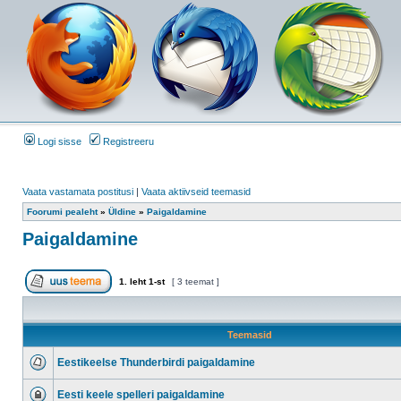
Logi sisse
Registreeru
Vaata vastamata postitusi
|
Vaata aktiivseid teemasid
Foorumi pealeht
»
Üldine
»
Paigaldamine
Paigaldamine
1
. leht
1
-st
[ 3 teemat ]
Teemasid
Eestikeelse Thunderbirdi paigaldamine
Eesti keele spelleri paigaldamine