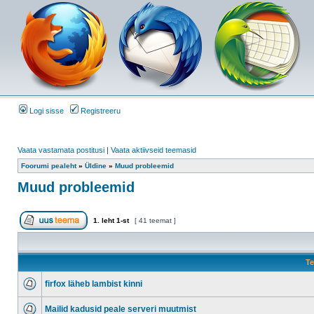
Logi sisse
Registreeru
Vaata vastamata postitusi
|
Vaata aktiivseid teemasid
Foorumi pealeht
»
Üldine
»
Muud probleemid
Muud probleemid
1
. leht
1
-st
[ 41 teemat ]
Te
firfox läheb lambist kinni
Mailid kadusid peale serveri muutmist