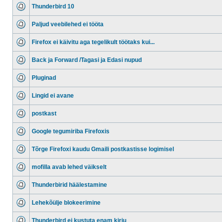
Thunderbird 10
Paljud veebilehed ei tööta
Firefox ei käivitu aga tegelikult töötaks kui...
Back ja Forward /Tagasi ja Edasi nupud
Pluginad
Lingid ei avane
postkast
Google tegumiriba Firefoxis
Tõrge Firefoxi kaudu Gmaili postkastisse logimisel
mofilla avab lehed väikselt
Thunderbirid häälestamine
Lehekõülje blokeerimine
Thunderbird ei kustuta enam kirju