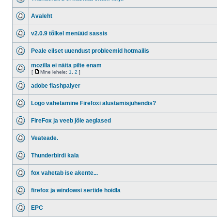
Avaleht
v2.0.9 tõlkel menüüd sassis
Peale eilset uuendust probleemid hotmailis
mozilla ei näita pilte enam
[
Mine lehele:
1
,
2
]
adobe flashpalyer
Logo vahetamine Firefoxi alustamisjuhendis?
FireFox ja veeb jõle aeglased
Veateade.
Thunderbirdi kala
fox vahetab ise akente...
firefox ja windowsi sertide hoidla
EPC