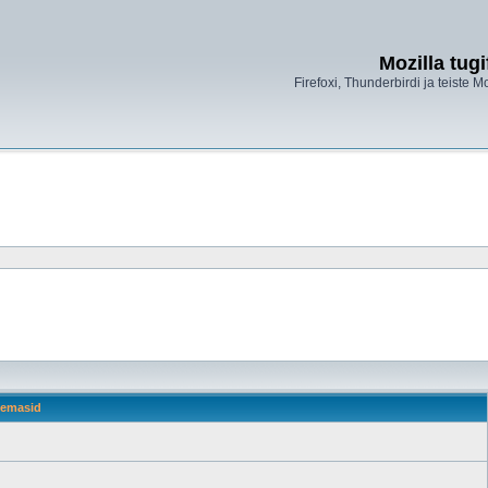
Mozilla tug
Firefoxi, Thunderbirdi ja teiste M
emasid