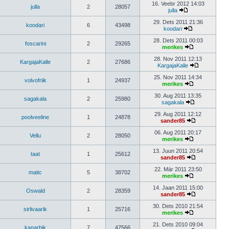
16. Veebr 2012 14:03
julla
2
28057
julla
29. Dets 2011 21:36
koodari
6
43498
koodari
28. Dets 2011 00:03
foscarini
2
29265
merikes
28. Nov 2011 12:13
KargajaKalle
2
27686
KargajaKalle
25. Nov 2011 14:34
volvofriik
1
24937
merikes
30. Aug 2011 13:35
sagakala
2
25980
sagakala
29. Aug 2011 12:12
poolveeline
1
24878
sander85
06. Aug 2011 20:17
Vellu
2
28050
merikes
13. Juun 2011 20:54
taat
1
25612
sander85
22. Mär 2011 23:50
maitc
5
38702
merikes
14. Jaan 2011 15:00
Oswald
2
28359
sander85
30. Dets 2010 21:54
sirlivaarik
1
25716
merikes
21. Dets 2010 09:04
kanarbik
7
47566