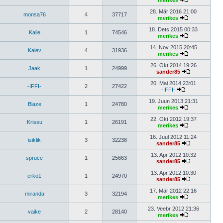
merikes
28. Mär 2016 21:00
monsa76
4
37717
merikes
18. Dets 2015 00:33
Kalle
1
74546
merikes
14. Nov 2015 20:45
Kalev
4
31936
merikes
26. Okt 2014 19:26
Jaak
1
24999
sander85
20. Mai 2014 23:01
-IFFI-
2
27422
-IFFI-
19. Juun 2013 21:31
Blaze
1
24780
merikes
22. Okt 2012 19:37
Krissu
1
26191
merikes
16. Juul 2012 11:24
isiklik
3
32238
sander85
13. Apr 2012 10:32
spruce
1
25663
sander85
13. Apr 2012 10:30
erko1
1
24970
sander85
17. Mär 2012 22:16
miranda
3
32194
merikes
23. Veebr 2012 21:36
vaike
2
28140
merikes