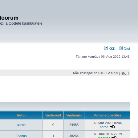
ifoorum
ozilla toodete kasutajatele
KKK
Otsi
Tänane kuupäev 06. Aug 2026 13:43
Kõik kellaajad on UTC + 2 tundi [
DST
]
Autor
Vastuseid
Vaatamisi
Viimane postitus
02. Mär 2020 16:44
aarne
0
24485
aarne
07. Juul 2016 22:29
Jaanus
1
38264