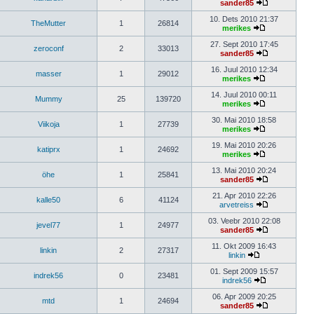
sander85
10. Dets 2010 21:37
TheMutter
1
26814
merikes
27. Sept 2010 17:45
zeroconf
2
33013
sander85
16. Juul 2010 12:34
masser
1
29012
merikes
14. Juul 2010 00:11
Mummy
25
139720
merikes
30. Mai 2010 18:58
Viikoja
1
27739
merikes
19. Mai 2010 20:26
katiprx
1
24692
merikes
13. Mai 2010 20:24
öhe
1
25841
sander85
21. Apr 2010 22:26
kalle50
6
41124
arvetreiss
03. Veebr 2010 22:08
jevel77
1
24977
sander85
11. Okt 2009 16:43
linkin
2
27317
linkin
01. Sept 2009 15:57
indrek56
0
23481
indrek56
06. Apr 2009 20:25
mtd
1
24694
sander85