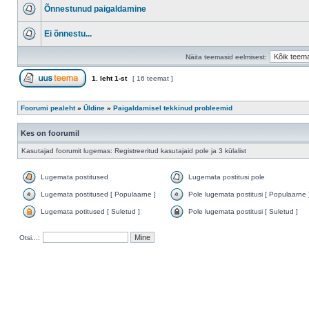
Õnnestunud paigaldamine
Ei õnnestu...
Näita teemasid eelmisest:
1
. leht
1
-st
[ 16 teemat ]
Foorumi pealeht
»
Üldine
»
Paigaldamisel tekkinud probleemid
Kes on foorumil
Kasutajad foorumit lugemas: Registreeritud kasutajaid pole ja 3 külalist
Lugemata postitused
Lugemata postitusi pole
Lugemata postitused [ Populaarne ]
Pole lugemata postitusi [ Populaarne 
Lugemata potitused [ Suletud ]
Pole lugemata postitusi [ Suletud ]
Otsi...: