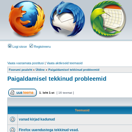
Logi sisse
Registreeru
Vaata vastamata postitusi
|
Vaata aktiivseid teemasid
Foorumi pealeht
»
Üldine
»
Paigaldamisel tekkinud probleemid
Paigaldamisel tekkinud probleemid
1
. leht
1
-st
[ 16 teemat ]
Teemasid
vanad kirjad kadunud
Firefox uuendustega tekkinud vead.